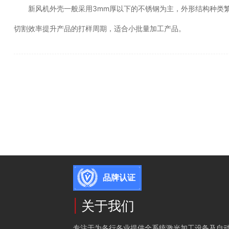
新风机外壳一般采用3mm厚以下的不锈钢为主，外形结构种类繁
切割效率提升产品的打样周期，适合小批量加工产品。
品牌认证
|
关于我们
专注于为各行各业提供全系统激光加工设备及自