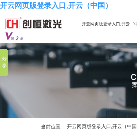
开云网页版登录入口,开云（中国）
开云网页版登录入口,开云（
分享到
新浪微博
微信
百度贴吧
豆瓣
QQ好友
当前位置：
开云网页版登录入口,开云（中