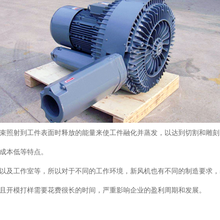
照射到工件表面时释放的能量来使工件融化并蒸发，以达到切割和雕刻
成本低等特点。
及工作室等，所以对于不同的工作环境，新风机也有不同的制造要求，
且开模打样需要花费很长的时间，严重影响企业的盈利周期和发展。