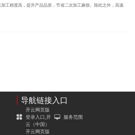
加工精度高，提升产品品质，节省二次加工麻烦。除此之外，高速
|
导航链接入口
开云网页版
登录入口,开
服务范围
云（中国）
开云网页版