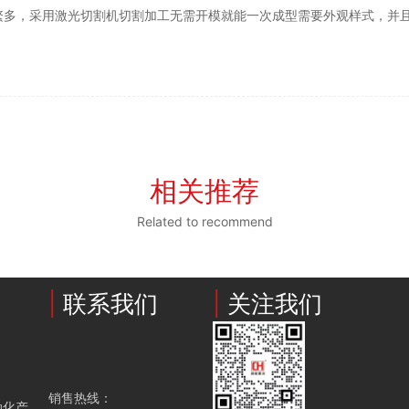
多，采用激光切割机切割加工无需开模就能一次成型需要外观样式，并且
相关推荐
Related to recommend
|
联系我们
|
关注我们
销售热线：
动化产