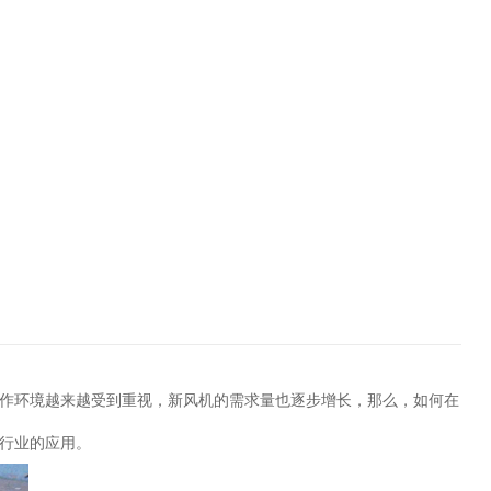
作环境越来越受到重视，新风机的需求量也逐步增长，那么，如何在
行业的应用。