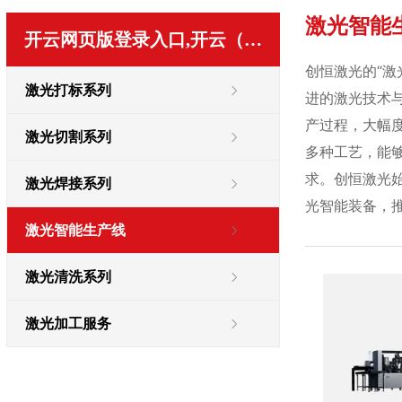
激光智能
开云网页版登录入口,开云（中国）
创恒激光的“
激光打标系列
进的激光技术
产过程，大幅
激光切割系列
多种工艺，能
求。创恒激光
激光焊接系列
光智能装备，
激光智能生产线
激光清洗系列
激光加工服务