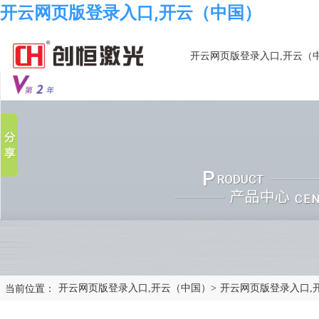
开云网页版登录入口,开云（中国）
开云网页版登录入口,开云（
分享到
新浪微博
微信
百度贴吧
豆瓣
QQ好友
当前位置：
开云网页版登录入口,开云（中国）
>
开云网页版登录入口,