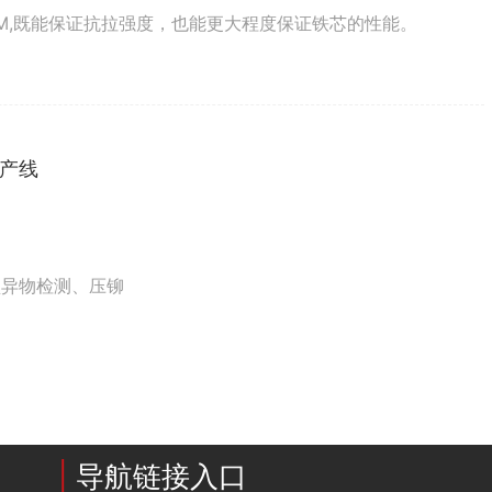
.5MM,既能保证抗拉强度，也能更大程度保证铁芯的性能。
产线
型异物检测、压铆
|
导航链接入口