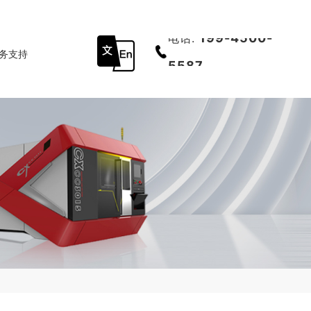
199-4500-
电话:
务支持
关于创恒
开云网页版登录入口,开云（中国）
5587