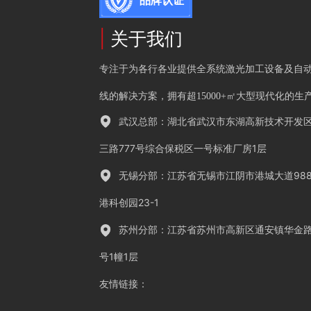
品牌认证
|
关于我们
专注于为各行各业提供全系统激光加工设备及自
线的解决方案，拥有超15000+㎡大型现代化的生
武汉总部：湖北省武汉市东湖高新技术开发
三路777号综合保税区一号标准厂房1层
无锡分部：江苏省无锡市江阴市港城大道98
港科创园23-1
苏州分部：江苏省苏州市高新区通安镇华金路
号1幢1层
友情链接
：