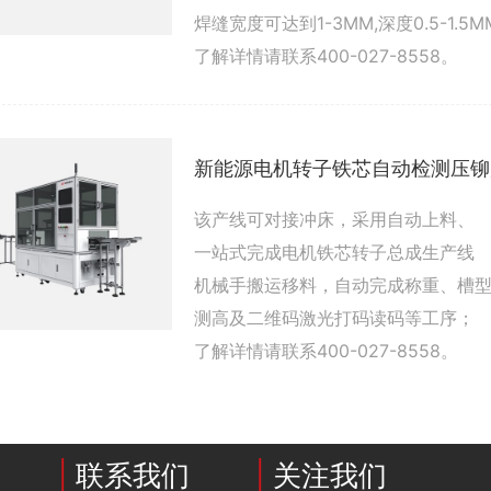
焊缝宽度可达到1-3MM,深度0.5-1
了解详情请联系400-027-8558。
新能源电机转子铁芯自动检测压铆
该产线可对接冲床，采用自动上料、
一站式完成电机铁芯转子总成生产线
机械手搬运移料，自动完成称重、槽
测高及二维码激光打码读码等工序；
了解详情请联系400-027-8558。
|
联系我们
|
关注我们