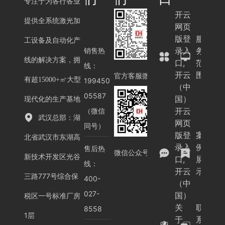
专注于为各行各业
开云
提供全系统激光加
网页
版登
服
工设备及自动化产
录入
务
销售热
线的解决方案，拥
口,
范
线：
开云
围
官方客服微信
有超15000+㎡大型
199450
（中
05587
国）
现代化的生产基地
开云
（微信
武汉总部：湖
网页
同号）
版登
案
北省武汉市东湖高
录入
例
售后热
微信公众号
新技术开发区光谷
口,
展
线：
开云
示
三路777号综合保
400-
（中
027-
国）
税区一号标准厂房
关
联
8558
1层
于
系