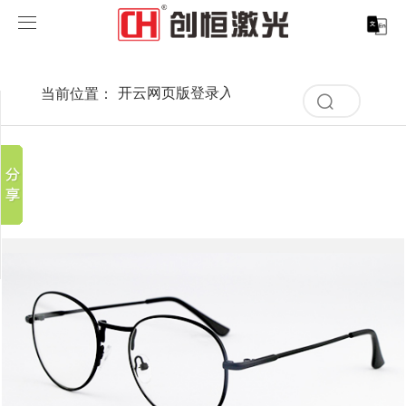
开云网页版登录入口,开云（中国）
开云网页版登录入口,开云（中国）
当前位置：
开云网页版登录入口,开云（中国）
>
案例展
分享到
清
开云网页版登录入口,开云（中国）
空
新浪微博
记
录
微信
案例展示
激光打标系列
取消
历
百度贴吧
史
清
服务支持
激光切割系列
行业解决方案
光纤激光打标机
记
豆瓣
空
录
QQ好友
记
关于创恒
激光焊接系列
客户案例
紫外线激光打标机
精密激光切割机
汽车行业激光智能解决方案
录
历
史
开云网页版登录入口,开云（中国）
激光智能生产线
创客说
走进创恒
CO2激光打标机
大幅激光切割机
创恒激光CX-CE-1500手持焊接机_激光焊接机
轨道交通行业激光智能加工解决方案
记
录
联系我们
激光清洗系列
科技创恒
开云网页版登录入口,开云（中国）
在线飞行激光打标机
管材激光切割机
创恒激光机械手臂激光焊接机
新能源电机定子铁芯激光焊接产线
水泵风机行业
底部导航
激光加工服务
加入创恒
展会活动
CX-3D系列激光打标机
电机定转子铁芯单工位激光焊接机
新能源电机转子铁芯自动检测压铆产线
创恒激光清洗机
眼镜行业