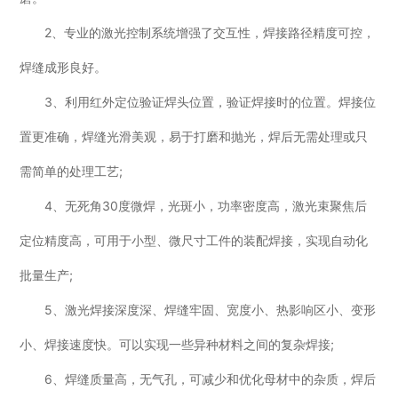
2、专业的激光控制系统增强了交互性，焊接路径精度可控，
焊缝成形良好。
3、利用红外定位验证焊头位置，验证焊接时的位置。焊接位
置更准确，焊缝光滑美观，易于打磨和抛光，焊后无需处理或只
需简单的处理工艺;
4、无死角30度微焊，光斑小，功率密度高，激光束聚焦后
定位精度高，可用于小型、微尺寸工件的装配焊接，实现自动化
批量生产;
5、激光焊接深度深、焊缝牢固、宽度小、热影响区小、变形
小、焊接速度快。可以实现一些异种材料之间的复杂焊接;
6、焊缝质量高，无气孔，可减少和优化母材中的杂质，焊后