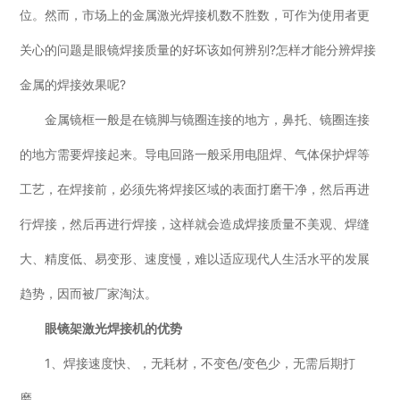
位。然而，市场上的金属激光焊接机数不胜数，可作为使用者更
关心的问题是眼镜焊接质量的好坏该如何辨别?怎样才能分辨焊接
金属的焊接效果呢?
金属镜框一般是在镜脚与镜圈连接的地方，鼻托、镜圈连接
的地方需要焊接起来。导电回路一般采用电阻焊、气体保护焊等
工艺，在焊接前，必须先将焊接区域的表面打磨干净，然后再进
行焊接，然后再进行焊接，这样就会造成焊接质量不美观、焊缝
大、精度低、易变形、速度慢，难以适应现代人生活水平的发展
趋势，因而被厂家淘汰。
眼镜架激光焊接机的优势
1、焊接速度快、，无耗材，不变色/变色少，无需后期打
磨。