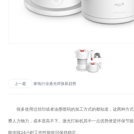
家电行业激光焊接新趋势
上一篇
很多使用过丝印或者油墨喷码的加工方式的都知道，这两种方式一
费人力物力，成本居高不下。激光打标机其中一点优势便是环保节能
能连续24小时工作性能依旧保持稳定。