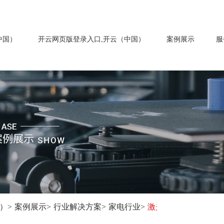
中国）
开云网页版登录入口,开云（中国）
案例展示
服
国）
>
案例展示
>
行业解决方案
>
家电行业
>
激光打标助力小家电