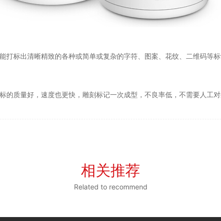
能打标出清晰精致的各种或简单或复杂的字符、图案、花纹、二维码等标
标的质量好，速度也更快，雕刻标记一次成型，不良率低，不需要人工对
相关推荐
Related to recommend